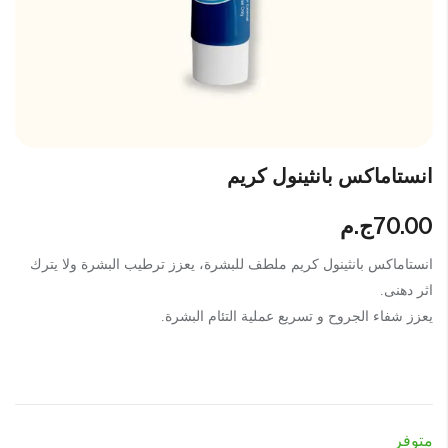
انستاماكس بانثينول كريم
70.00
ج.م
انستاماكس بانثينول كريم ملطف للبشرة، يعزز ترطيب البشرة ولا يترك
اثر دهنى.
يعزز شفاء الجروح و تسريع عملية التئام البشرة.
متوفر