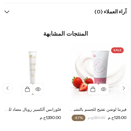
آراء العملاء (0)
المنتجات المشابهة
SALE
فيرما لوشن تفتيح للجسم بالتشيزكيك والشكولاته البيضاء
فلورانس ألكسير رويال مضاد للتجاعيد لمنطقة العين والشفاه
125.00
ج.م
1,330.00
ج.م
290.00
ج.م
-57%